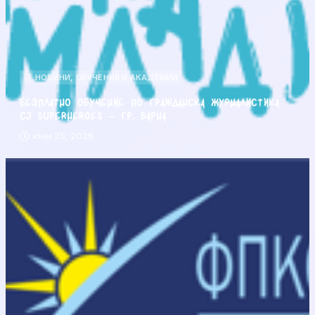
НОВИНИ
,
ОБУЧЕНИЯ И АКАДЕМИИ
Безплатно обучение по гражданска журналистика
CJ Superheroes – гр. Варна
юни 25, 2026