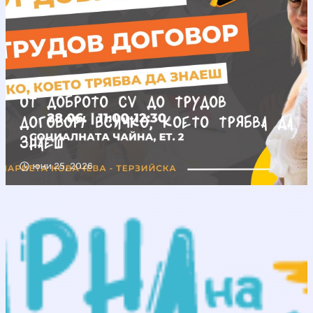
От доброто CV до трудов
договор/ Всичко, което трябва да
знаеш
юни 25, 2026