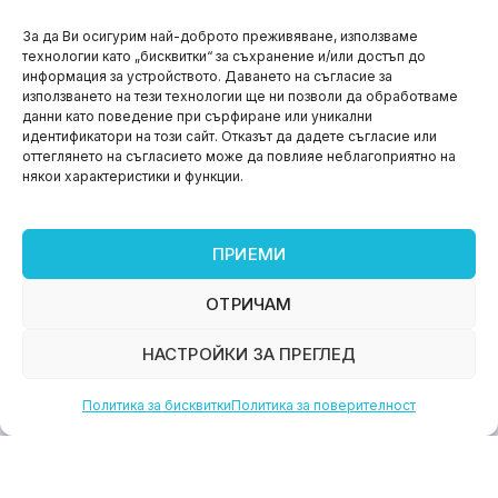
НОВИНИ
За да Ви осигурим най-доброто преживяване, използваме
технологии като „бисквитки“ за съхранение и/или достъп до
Aspire impact sprint – предприемаческият принт
информация за устройството. Даването на съгласие за
на варна
използването на тези технологии ще ни позволи да обработваме
данни като поведение при сърфиране или уникални
юни 11, 2026
идентификатори на този сайт. Отказът да дадете съгласие или
оттеглянето на съгласието може да повлияе неблагоприятно на
някои характеристики и функции.
ПРИЕМИ
ОТРИЧАМ
НАСТРОЙКИ ЗА ПРЕГЛЕД
Политика за бисквитки
Политика за поверителност
НОВИНИ