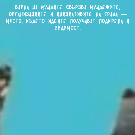
Варна на младите свързва младежите,
организациите и инициативите на града —
място, където идеите получават подкрепа и
видимост.