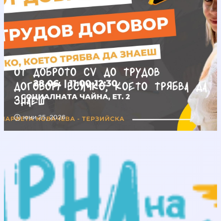
От доброто CV до трудов
договор/ Всичко, което трябва да
знаеш
юни 25, 2026