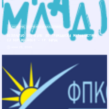
НОВИНИ
,
ОБУЧЕНИЯ И АКАДЕМИИ
Безплатно обучение по гражданска журналистика
CJ Superheroes – гр. Варна
юни 25, 2026