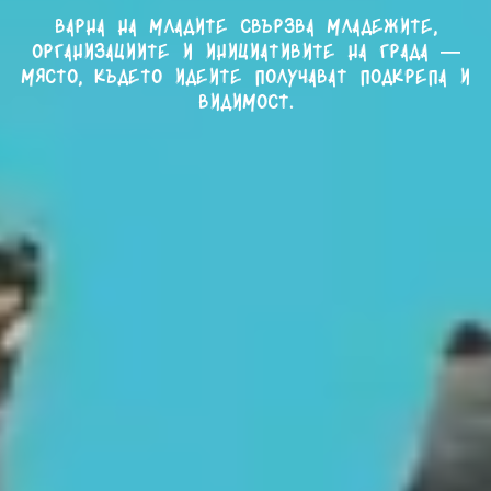
Варна на младите свързва младежите,
организациите и инициативите на града —
място, където идеите получават подкрепа и
видимост.