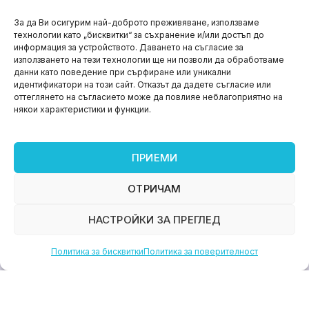
НОВИНИ
За да Ви осигурим най-доброто преживяване, използваме
технологии като „бисквитки“ за съхранение и/или достъп до
Aspire impact sprint – предприемаческият принт
информация за устройството. Даването на съгласие за
на варна
използването на тези технологии ще ни позволи да обработваме
данни като поведение при сърфиране или уникални
юни 11, 2026
идентификатори на този сайт. Отказът да дадете съгласие или
оттеглянето на съгласието може да повлияе неблагоприятно на
някои характеристики и функции.
ПРИЕМИ
ОТРИЧАМ
НАСТРОЙКИ ЗА ПРЕГЛЕД
Политика за бисквитки
Политика за поверителност
НОВИНИ