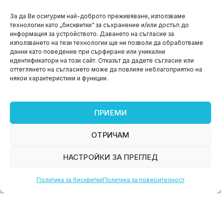
НОВИНИ
За да Ви осигурим най-доброто преживяване, използваме
технологии като „бисквитки“ за съхранение и/или достъп до
Aspire impact sprint – предприемаческият принт
информация за устройството. Даването на съгласие за
на варна
използването на тези технологии ще ни позволи да обработваме
данни като поведение при сърфиране или уникални
юни 11, 2026
идентификатори на този сайт. Отказът да дадете съгласие или
оттеглянето на съгласието може да повлияе неблагоприятно на
някои характеристики и функции.
ПРИЕМИ
ОТРИЧАМ
НАСТРОЙКИ ЗА ПРЕГЛЕД
Политика за бисквитки
Политика за поверителност
НОВИНИ