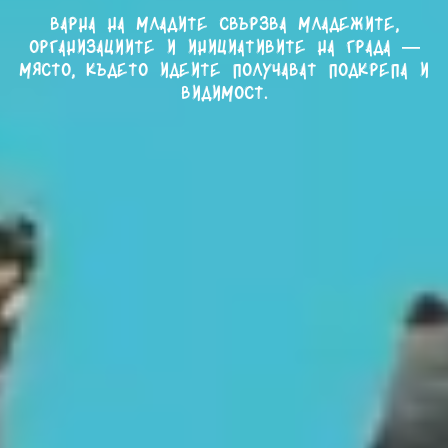
Варна на младите свързва младежите,
организациите и инициативите на града —
място, където идеите получават подкрепа и
видимост.