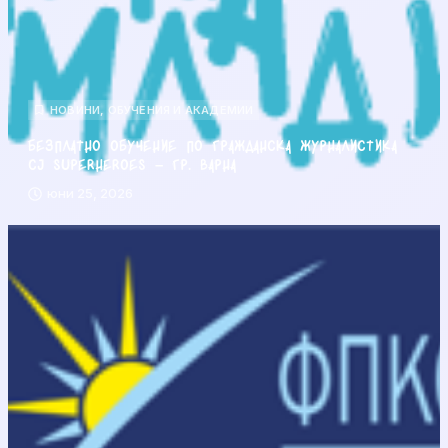
НОВИНИ
,
ОБУЧЕНИЯ И АКАДЕМИИ
Безплатно обучение по гражданска журналистика
CJ Superheroes – гр. Варна
юни 25, 2026