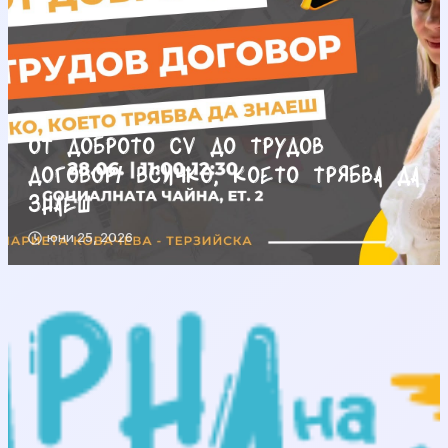
От доброто CV до трудов
договор/ Всичко, което трябва да
знаеш
юни 25, 2026