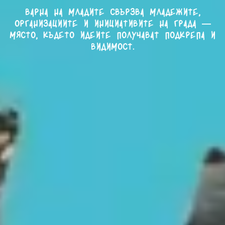
Варна на младите свързва младежите,
организациите и инициативите на града —
място, където идеите получават подкрепа и
видимост.