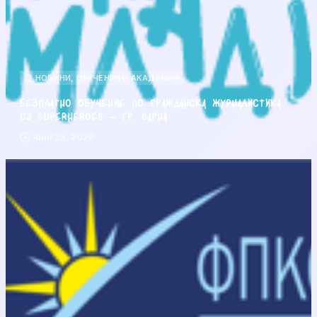
НОВИНИ
,
ОБУЧЕНИЯ И АКАДЕМИИ
Безплатно обучение по гражданска журналистика
CJ Superheroes – гр. Варна
юни 25, 2026