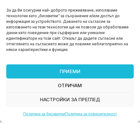
НОВИНИ
За да Ви осигурим най-доброто преживяване, използваме
технологии като „бисквитки“ за съхранение и/или достъп до
Aspire impact sprint – предприемаческият принт
информация за устройството. Даването на съгласие за
на варна
използването на тези технологии ще ни позволи да обработваме
данни като поведение при сърфиране или уникални
юни 11, 2026
идентификатори на този сайт. Отказът да дадете съгласие или
оттеглянето на съгласието може да повлияе неблагоприятно на
някои характеристики и функции.
ПРИЕМИ
ОТРИЧАМ
НАСТРОЙКИ ЗА ПРЕГЛЕД
Политика за бисквитки
Политика за поверителност
НОВИНИ