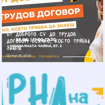
От доброто CV до трудов
договор/ Всичко, което трябва да
знаеш
юни 25, 2026