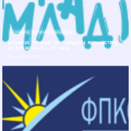
НОВИНИ
,
ОБУЧЕНИЯ И АКАДЕМИИ
Безплатно обучение по гражданска журналистика
CJ Superheroes – гр. Варна
юни 25, 2026