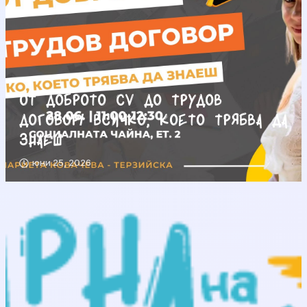
От доброто CV до трудов
договор/ Всичко, което трябва да
знаеш
юни 25, 2026