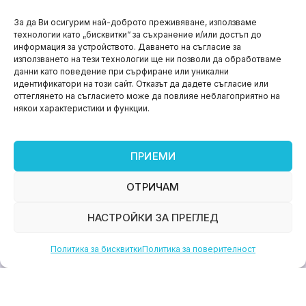
НОВИНИ
За да Ви осигурим най-доброто преживяване, използваме
технологии като „бисквитки“ за съхранение и/или достъп до
Aspire impact sprint – предприемаческият принт
информация за устройството. Даването на съгласие за
на варна
използването на тези технологии ще ни позволи да обработваме
данни като поведение при сърфиране или уникални
юни 11, 2026
идентификатори на този сайт. Отказът да дадете съгласие или
оттеглянето на съгласието може да повлияе неблагоприятно на
някои характеристики и функции.
ПРИЕМИ
ОТРИЧАМ
НАСТРОЙКИ ЗА ПРЕГЛЕД
Политика за бисквитки
Политика за поверителност
НОВИНИ