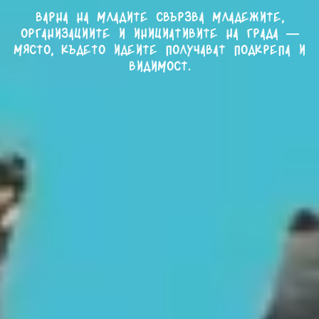
Варна на младите свързва младежите,
организациите и инициативите на града —
място, където идеите получават подкрепа и
видимост.