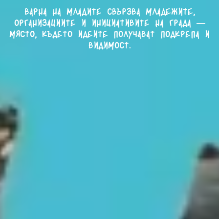
Варна на младите свързва младежите,
организациите и инициативите на града —
място, където идеите получават подкрепа и
видимост.