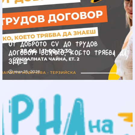
От доброто CV до трудов
договор/ Всичко, което трябва да
знаеш
юни 25, 2026