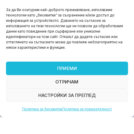
НОВИНИ
За да Ви осигурим най-доброто преживяване, използваме
технологии като „бисквитки“ за съхранение и/или достъп до
Aspire impact sprint – предприемаческият принт
информация за устройството. Даването на съгласие за
на варна
използването на тези технологии ще ни позволи да обработваме
данни като поведение при сърфиране или уникални
юни 11, 2026
идентификатори на този сайт. Отказът да дадете съгласие или
оттеглянето на съгласието може да повлияе неблагоприятно на
някои характеристики и функции.
ПРИЕМИ
ОТРИЧАМ
НАСТРОЙКИ ЗА ПРЕГЛЕД
Политика за бисквитки
Политика за поверителност
НОВИНИ