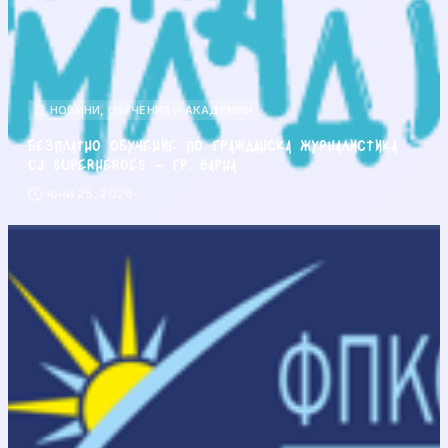
НОВИНИ
,
ОБУЧЕНИЯ И АКАДЕМИИ
Безплатно обучение по гражданска журналистика
CJ Superheroes – гр. Варна
юни 25, 2026