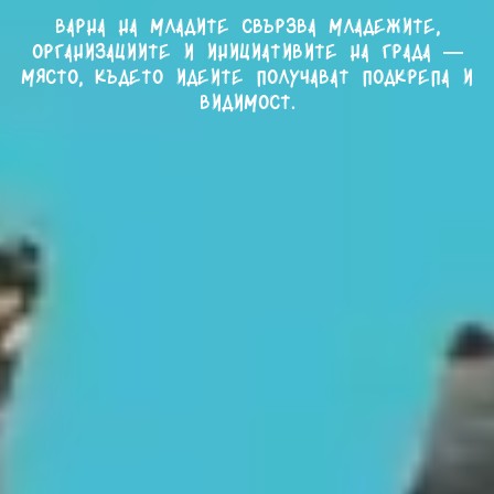
Варна на младите свързва младежите,
организациите и инициативите на града —
място, където идеите получават подкрепа и
видимост.