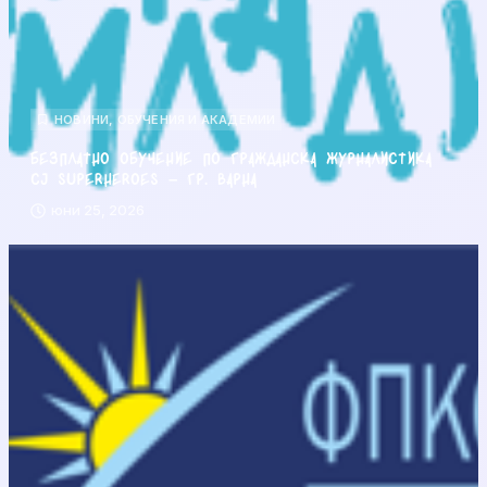
НОВИНИ
,
ОБУЧЕНИЯ И АКАДЕМИИ
Безплатно обучение по гражданска журналистика
CJ Superheroes – гр. Варна
юни 25, 2026