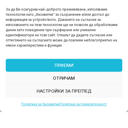
НОВИНИ
За да Ви осигурим най-доброто преживяване, използваме
технологии като „бисквитки“ за съхранение и/или достъп до
Aspire impact sprint – предприемаческият принт
информация за устройството. Даването на съгласие за
на варна
използването на тези технологии ще ни позволи да обработваме
данни като поведение при сърфиране или уникални
юни 11, 2026
идентификатори на този сайт. Отказът да дадете съгласие или
оттеглянето на съгласието може да повлияе неблагоприятно на
някои характеристики и функции.
ПРИЕМИ
ОТРИЧАМ
НАСТРОЙКИ ЗА ПРЕГЛЕД
Политика за бисквитки
Политика за поверителност
НОВИНИ