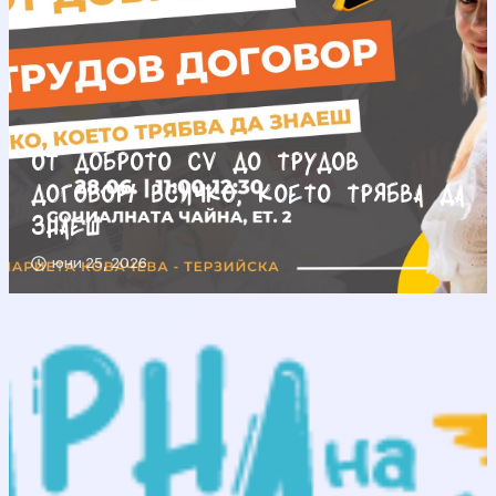
От доброто CV до трудов
договор/ Всичко, което трябва да
знаеш
юни 25, 2026