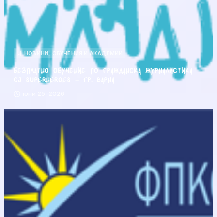
НОВИНИ
,
ОБУЧЕНИЯ И АКАДЕМИИ
Безплатно обучение по гражданска журналистика
CJ Superheroes – гр. Варна
юни 25, 2026