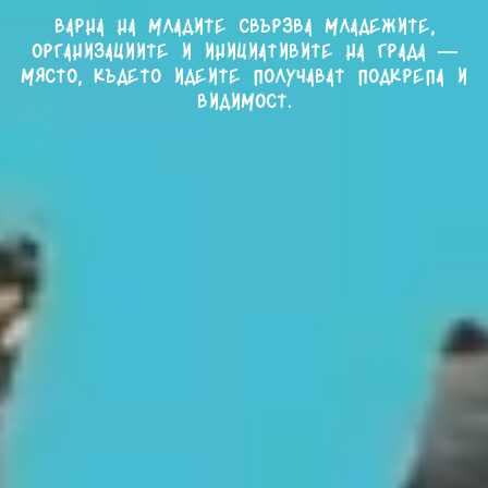
Варна на младите свързва младежите,
организациите и инициативите на града —
място, където идеите получават подкрепа и
видимост.