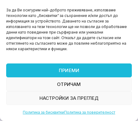
НОВИНИ
За да Ви осигурим най-доброто преживяване, използваме
технологии като „бисквитки“ за съхранение и/или достъп до
Aspire impact sprint – предприемаческият принт
информация за устройството. Даването на съгласие за
на варна
използването на тези технологии ще ни позволи да обработваме
данни като поведение при сърфиране или уникални
юни 11, 2026
идентификатори на този сайт. Отказът да дадете съгласие или
оттеглянето на съгласието може да повлияе неблагоприятно на
някои характеристики и функции.
ПРИЕМИ
ОТРИЧАМ
НАСТРОЙКИ ЗА ПРЕГЛЕД
Политика за бисквитки
Политика за поверителност
НОВИНИ