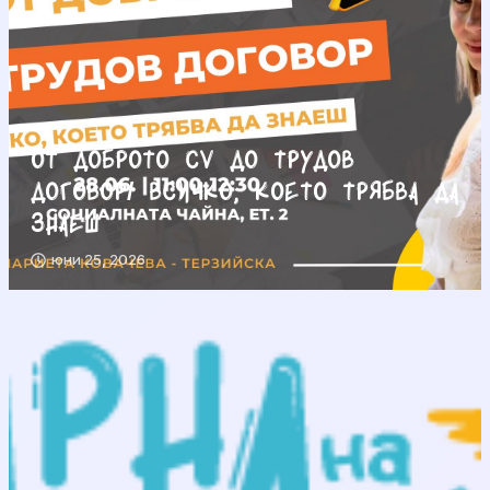
От доброто CV до трудов
договор/ Всичко, което трябва да
знаеш
юни 25, 2026