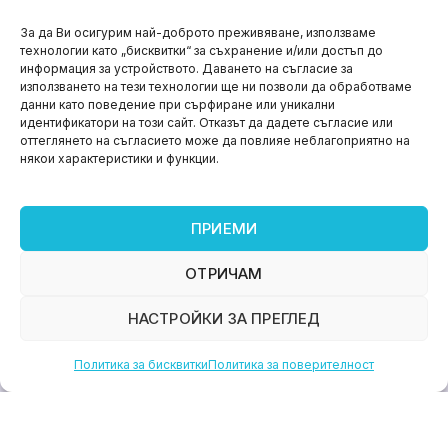
НОВИНИ
За да Ви осигурим най-доброто преживяване, използваме
технологии като „бисквитки“ за съхранение и/или достъп до
Aspire impact sprint – предприемаческият принт
информация за устройството. Даването на съгласие за
на варна
използването на тези технологии ще ни позволи да обработваме
данни като поведение при сърфиране или уникални
юни 11, 2026
идентификатори на този сайт. Отказът да дадете съгласие или
оттеглянето на съгласието може да повлияе неблагоприятно на
някои характеристики и функции.
ПРИЕМИ
ОТРИЧАМ
НАСТРОЙКИ ЗА ПРЕГЛЕД
Политика за бисквитки
Политика за поверителност
НОВИНИ