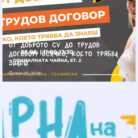
От доброто CV до трудов
договор/ Всичко, което трябва да
знаеш
юни 25, 2026