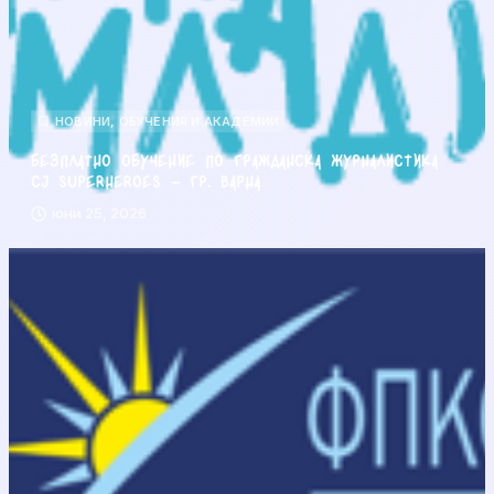
НОВИНИ
,
ОБУЧЕНИЯ И АКАДЕМИИ
Безплатно обучение по гражданска журналистика
CJ Superheroes – гр. Варна
юни 25, 2026