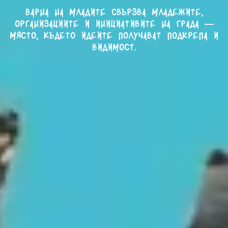
Варна на младите свързва младежите,
организациите и инициативите на града —
място, където идеите получават подкрепа и
видимост.