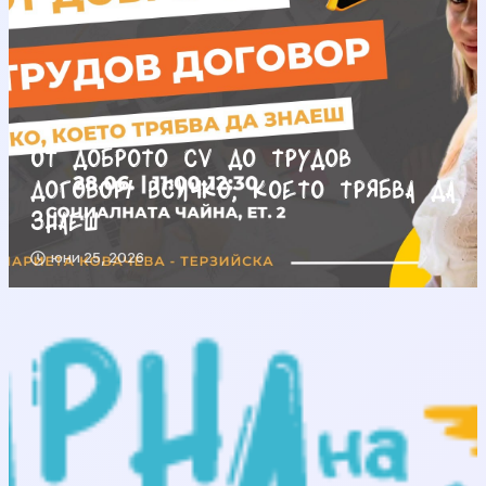
От доброто CV до трудов
договор/ Всичко, което трябва да
знаеш
юни 25, 2026