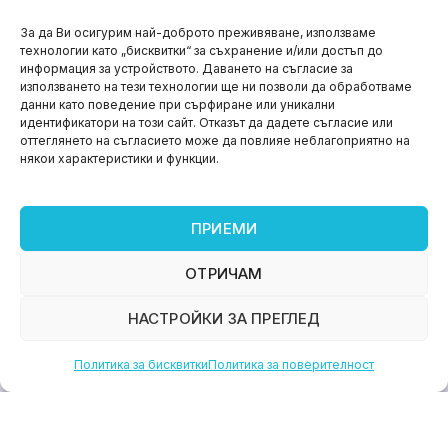
НОВИНИ
За да Ви осигурим най-доброто преживяване, използваме
технологии като „бисквитки“ за съхранение и/или достъп до
Aspire impact sprint – предприемаческият принт
информация за устройството. Даването на съгласие за
на варна
използването на тези технологии ще ни позволи да обработваме
данни като поведение при сърфиране или уникални
юни 11, 2026
идентификатори на този сайт. Отказът да дадете съгласие или
оттеглянето на съгласието може да повлияе неблагоприятно на
някои характеристики и функции.
ПРИЕМИ
ОТРИЧАМ
НАСТРОЙКИ ЗА ПРЕГЛЕД
Политика за бисквитки
Политика за поверителност
НОВИНИ