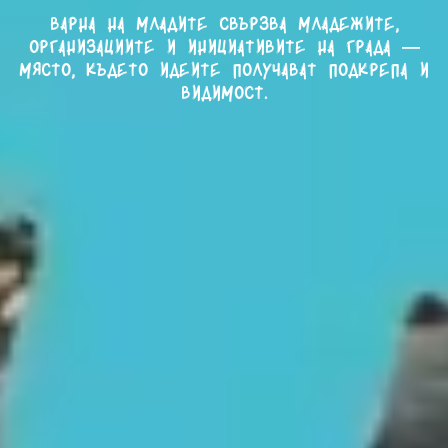
Варна на младите свързва младежите,
организациите и инициативите на града —
място, където идеите получават подкрепа и
видимост.