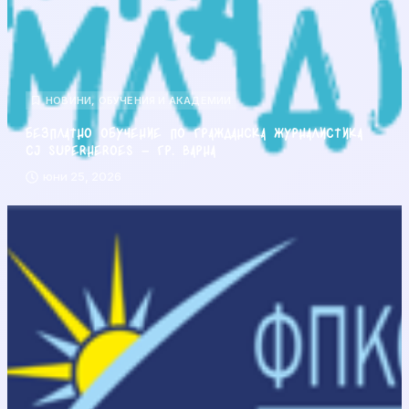
НОВИНИ
,
ОБУЧЕНИЯ И АКАДЕМИИ
Безплатно обучение по гражданска журналистика
CJ Superheroes – гр. Варна
юни 25, 2026