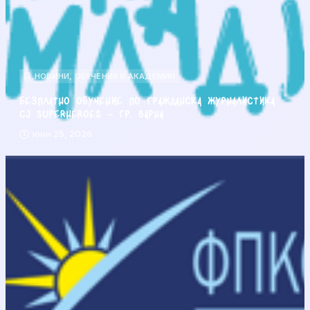
НОВИНИ
,
ОБУЧЕНИЯ И АКАДЕМИИ
Безплатно обучение по гражданска журналистика
CJ Superheroes – гр. Варна
юни 25, 2026