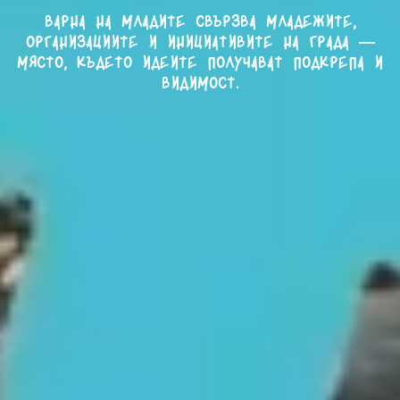
Варна на младите свързва младежите,
организациите и инициативите на града —
място, където идеите получават подкрепа и
видимост.