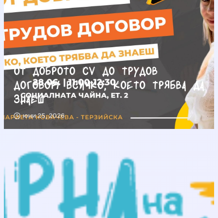
От доброто CV до трудов
договор/ Всичко, което трябва да
знаеш
юни 25, 2026