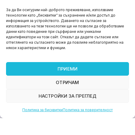
НОВИНИ
За да Ви осигурим най-доброто преживяване, използваме
технологии като „бисквитки“ за съхранение и/или достъп до
Aspire impact sprint – предприемаческият принт
информация за устройството. Даването на съгласие за
на варна
използването на тези технологии ще ни позволи да обработваме
данни като поведение при сърфиране или уникални
юни 11, 2026
идентификатори на този сайт. Отказът да дадете съгласие или
оттеглянето на съгласието може да повлияе неблагоприятно на
някои характеристики и функции.
ПРИЕМИ
ОТРИЧАМ
НАСТРОЙКИ ЗА ПРЕГЛЕД
Политика за бисквитки
Политика за поверителност
НОВИНИ