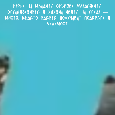
Варна на младите свързва младежите,
организациите и инициативите на града —
място, където идеите получават подкрепа и
видимост.