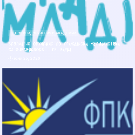
НОВИНИ
,
ОБУЧЕНИЯ И АКАДЕМИИ
Безплатно обучение по гражданска журналистика
CJ Superheroes – гр. Варна
юни 25, 2026