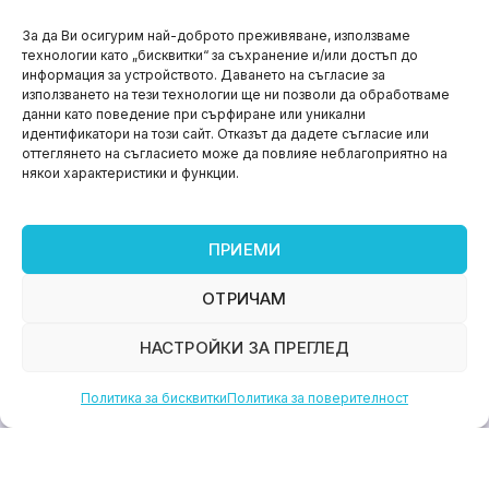
НОВИНИ
За да Ви осигурим най-доброто преживяване, използваме
технологии като „бисквитки“ за съхранение и/или достъп до
Aspire impact sprint – предприемаческият принт
информация за устройството. Даването на съгласие за
на варна
използването на тези технологии ще ни позволи да обработваме
данни като поведение при сърфиране или уникални
юни 11, 2026
идентификатори на този сайт. Отказът да дадете съгласие или
оттеглянето на съгласието може да повлияе неблагоприятно на
някои характеристики и функции.
ПРИЕМИ
ОТРИЧАМ
НАСТРОЙКИ ЗА ПРЕГЛЕД
Политика за бисквитки
Политика за поверителност
НОВИНИ