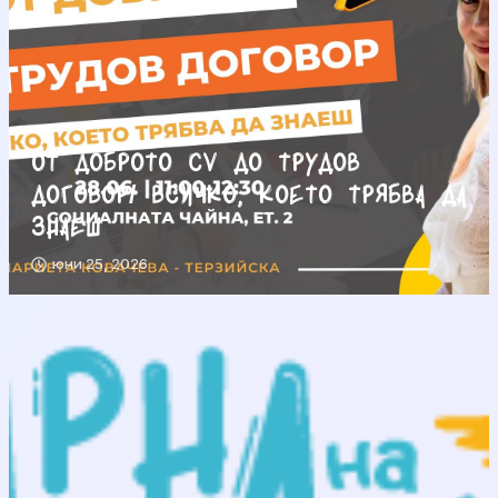
От доброто CV до трудов
договор/ Всичко, което трябва да
знаеш
юни 25, 2026