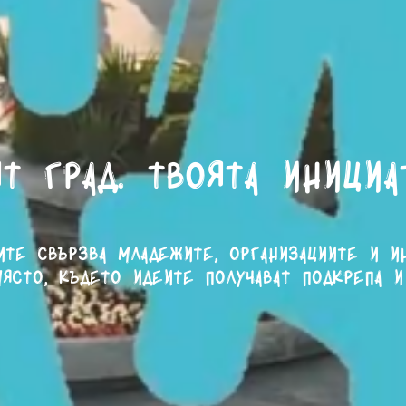
т град. Твоята инициа
ите свързва младежите, организациите и и
ясто, където идеите получават подкрепа и