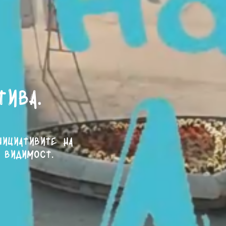
тива.
нициативите на
 видимост.