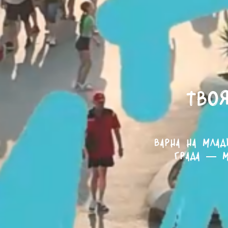
Твоя
Варна на млад
града — м