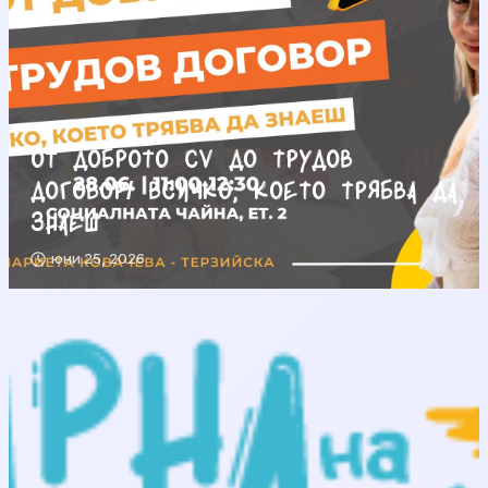
От доброто CV до трудов
договор/ Всичко, което трябва да
знаеш
юни 25, 2026