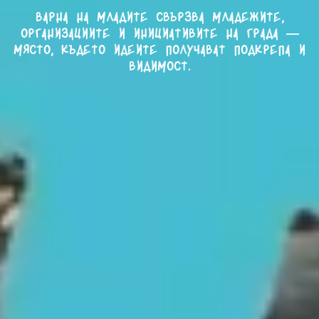
Варна на младите свързва младежите,
организациите и инициативите на града —
място, където идеите получават подкрепа и
видимост.