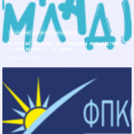
НОВИНИ
,
ОБУЧЕНИЯ И АКАДЕМИИ
Безплатно обучение по гражданска журналистика
CJ Superheroes – гр. Варна
юни 25, 2026