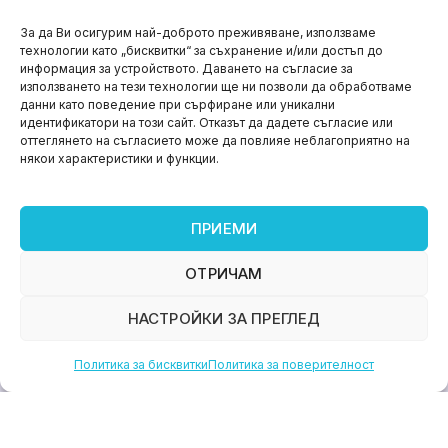
НОВИНИ
За да Ви осигурим най-доброто преживяване, използваме
технологии като „бисквитки“ за съхранение и/или достъп до
Aspire impact sprint – предприемаческият принт
информация за устройството. Даването на съгласие за
на варна
използването на тези технологии ще ни позволи да обработваме
данни като поведение при сърфиране или уникални
юни 11, 2026
идентификатори на този сайт. Отказът да дадете съгласие или
оттеглянето на съгласието може да повлияе неблагоприятно на
някои характеристики и функции.
ПРИЕМИ
ОТРИЧАМ
НАСТРОЙКИ ЗА ПРЕГЛЕД
Политика за бисквитки
Политика за поверителност
НОВИНИ