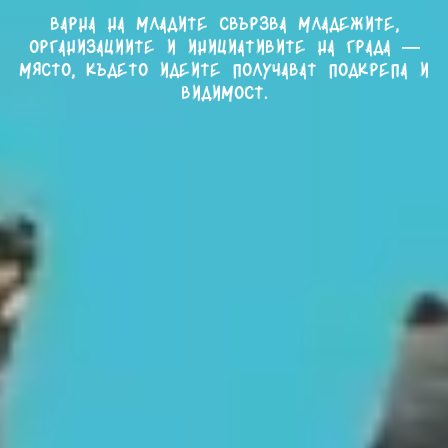
Варна на младите свързва младежите,
организациите и инициативите на града —
място, където идеите получават подкрепа и
видимост.