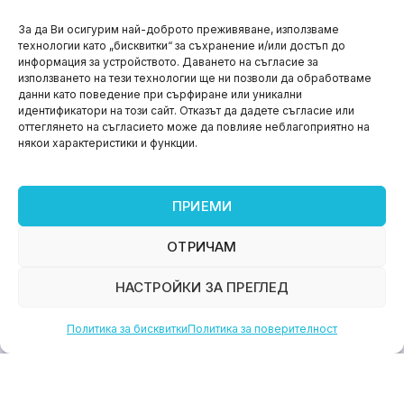
НОВИНИ
За да Ви осигурим най-доброто преживяване, използваме
технологии като „бисквитки“ за съхранение и/или достъп до
Aspire impact sprint – предприемаческият принт
информация за устройството. Даването на съгласие за
на варна
използването на тези технологии ще ни позволи да обработваме
данни като поведение при сърфиране или уникални
юни 11, 2026
идентификатори на този сайт. Отказът да дадете съгласие или
оттеглянето на съгласието може да повлияе неблагоприятно на
някои характеристики и функции.
ПРИЕМИ
ОТРИЧАМ
НАСТРОЙКИ ЗА ПРЕГЛЕД
Политика за бисквитки
Политика за поверителност
НОВИНИ