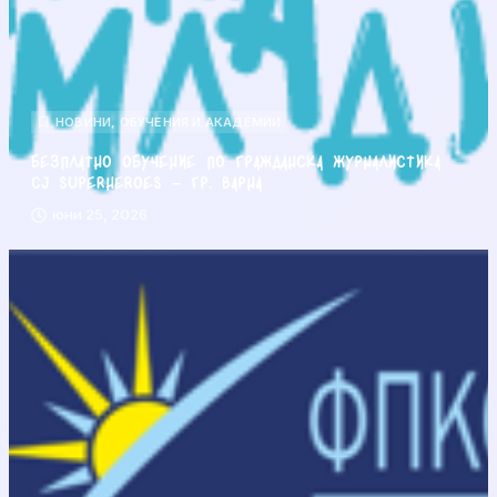
НОВИНИ
,
ОБУЧЕНИЯ И АКАДЕМИИ
Безплатно обучение по гражданска журналистика
CJ Superheroes – гр. Варна
юни 25, 2026