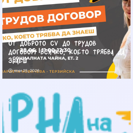
От доброто CV до трудов
договор/ Всичко, което трябва да
знаеш
юни 25, 2026