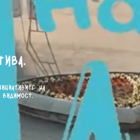
тива.
нициативите на
 видимост.