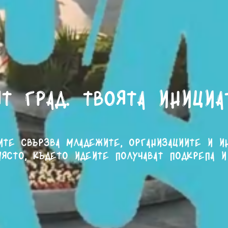
т град. Твоята инициа
ите свързва младежите, организациите и и
ясто, където идеите получават подкрепа и