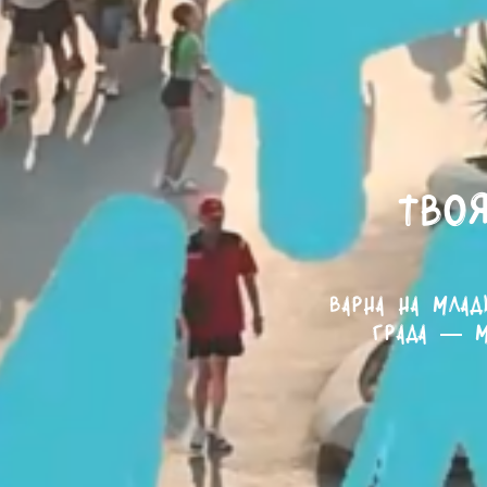
Твоя
Варна на млад
града — м