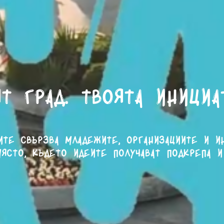
т град. Твоята инициа
ите свързва младежите, организациите и и
ясто, където идеите получават подкрепа и