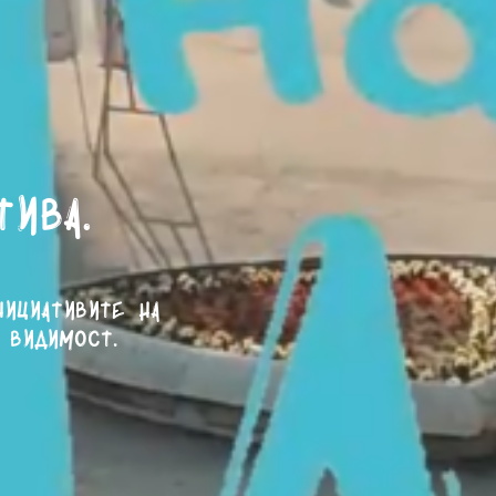
тива.
нициативите на
 видимост.