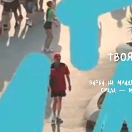
Твоя
Варна на млад
града — м