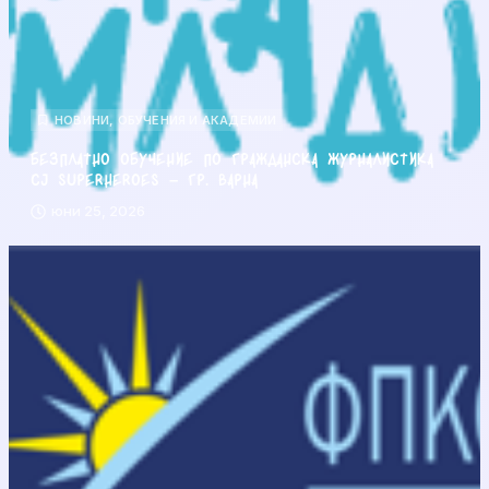
НОВИНИ
,
ОБУЧЕНИЯ И АКАДЕМИИ
Безплатно обучение по гражданска журналистика
CJ Superheroes – гр. Варна
юни 25, 2026