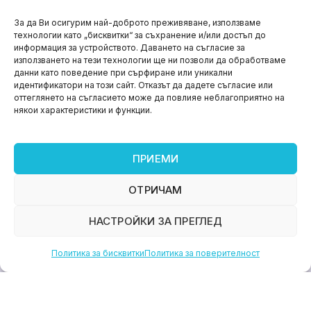
НОВИНИ
За да Ви осигурим най-доброто преживяване, използваме
технологии като „бисквитки“ за съхранение и/или достъп до
Aspire impact sprint – предприемаческият принт
информация за устройството. Даването на съгласие за
на варна
използването на тези технологии ще ни позволи да обработваме
данни като поведение при сърфиране или уникални
юни 11, 2026
идентификатори на този сайт. Отказът да дадете съгласие или
оттеглянето на съгласието може да повлияе неблагоприятно на
някои характеристики и функции.
ПРИЕМИ
ОТРИЧАМ
НАСТРОЙКИ ЗА ПРЕГЛЕД
Политика за бисквитки
Политика за поверителност
НОВИНИ