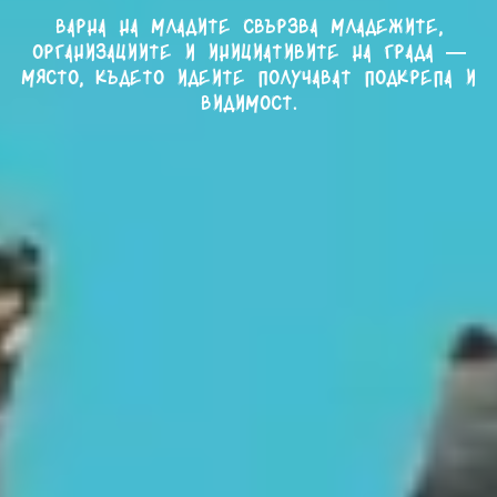
Варна на младите свързва младежите,
организациите и инициативите на града —
място, където идеите получават подкрепа и
видимост.