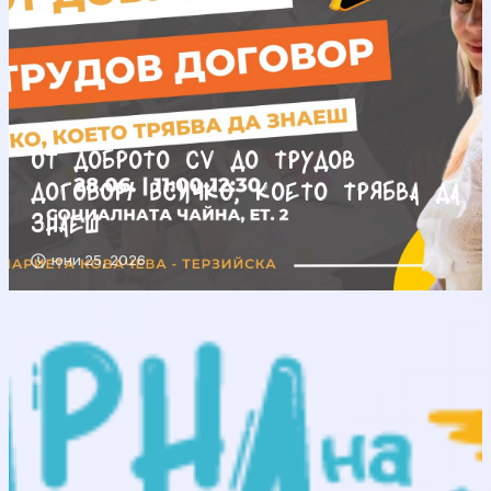
От доброто CV до трудов
договор/ Всичко, което трябва да
знаеш
юни 25, 2026