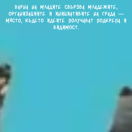
Варна на младите свързва младежите,
организациите и инициативите на града —
място, където идеите получават подкрепа и
видимост.