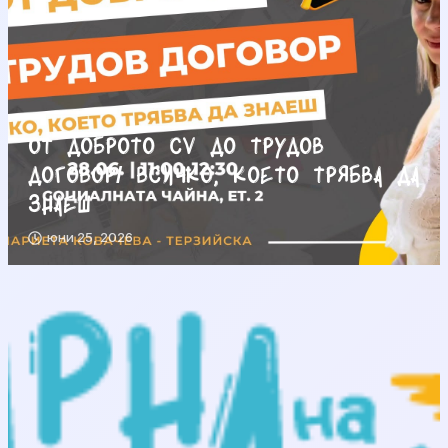
От доброто CV до трудов
договор/ Всичко, което трябва да
знаеш
юни 25, 2026