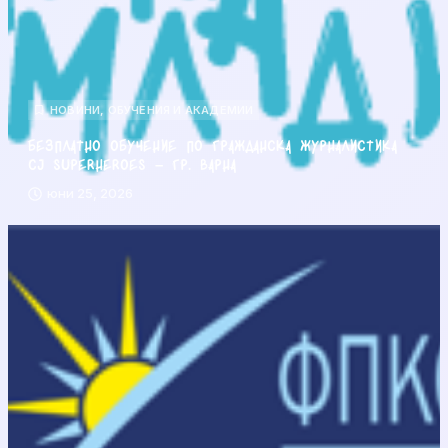
НОВИНИ
,
ОБУЧЕНИЯ И АКАДЕМИИ
Безплатно обучение по гражданска журналистика
CJ Superheroes – гр. Варна
юни 25, 2026