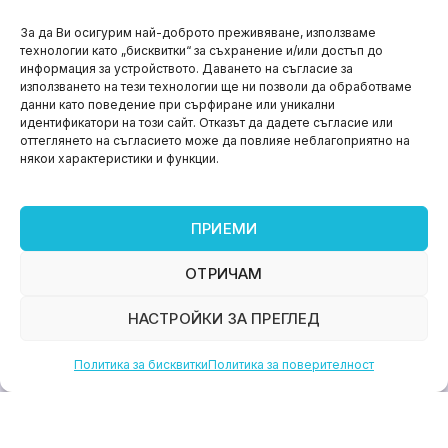
НОВИНИ
За да Ви осигурим най-доброто преживяване, използваме
технологии като „бисквитки“ за съхранение и/или достъп до
Aspire impact sprint – предприемаческият принт
информация за устройството. Даването на съгласие за
на варна
използването на тези технологии ще ни позволи да обработваме
данни като поведение при сърфиране или уникални
юни 11, 2026
идентификатори на този сайт. Отказът да дадете съгласие или
оттеглянето на съгласието може да повлияе неблагоприятно на
някои характеристики и функции.
ПРИЕМИ
ОТРИЧАМ
НАСТРОЙКИ ЗА ПРЕГЛЕД
Политика за бисквитки
Политика за поверителност
НОВИНИ