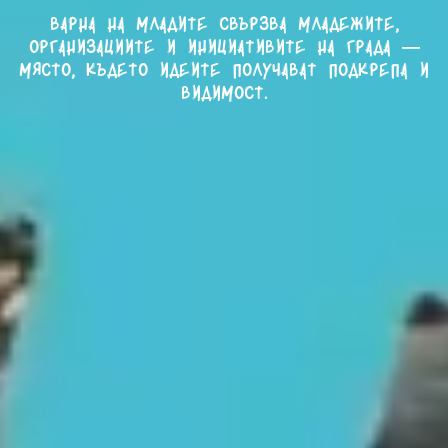
Варна на младите свързва младежите,
организациите и инициативите на града —
място, където идеите получават подкрепа и
видимост.