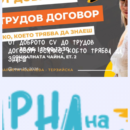
От доброто CV до трудов
договор/ Всичко, което трябва да
знаеш
юни 25, 2026