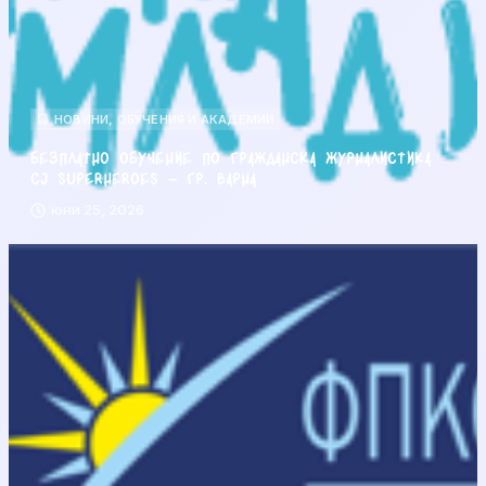
НОВИНИ
,
ОБУЧЕНИЯ И АКАДЕМИИ
Безплатно обучение по гражданска журналистика
CJ Superheroes – гр. Варна
юни 25, 2026