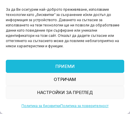
НОВИНИ
За да Ви осигурим най-доброто преживяване, използваме
технологии като „бисквитки“ за съхранение и/или достъп до
Aspire impact sprint – предприемаческият принт
информация за устройството. Даването на съгласие за
на варна
използването на тези технологии ще ни позволи да обработваме
данни като поведение при сърфиране или уникални
юни 11, 2026
идентификатори на този сайт. Отказът да дадете съгласие или
оттеглянето на съгласието може да повлияе неблагоприятно на
някои характеристики и функции.
ПРИЕМИ
ОТРИЧАМ
НАСТРОЙКИ ЗА ПРЕГЛЕД
Политика за бисквитки
Политика за поверителност
НОВИНИ