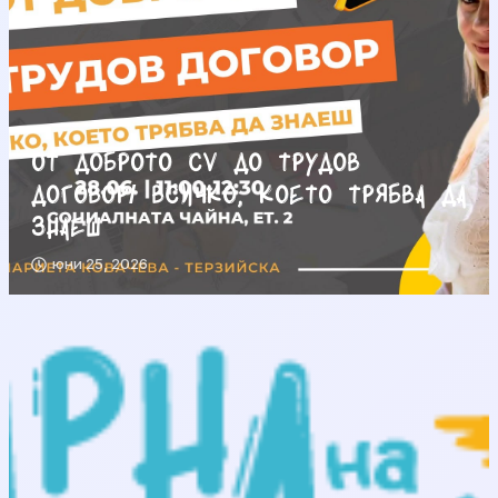
От доброто CV до трудов
договор/ Всичко, което трябва да
знаеш
юни 25, 2026