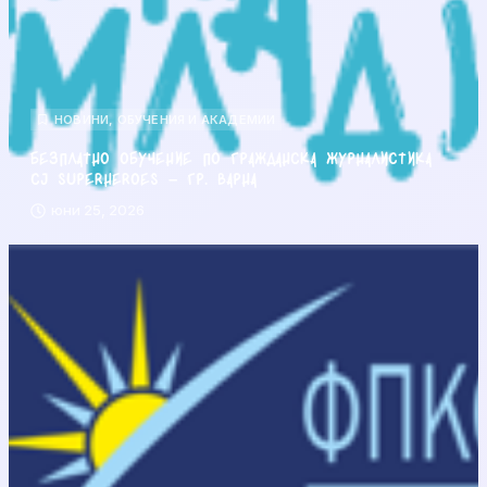
НОВИНИ
,
ОБУЧЕНИЯ И АКАДЕМИИ
Безплатно обучение по гражданска журналистика
CJ Superheroes – гр. Варна
юни 25, 2026