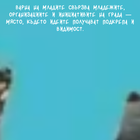
Варна на младите свързва младежите,
организациите и инициативите на града —
място, където идеите получават подкрепа и
видимост.