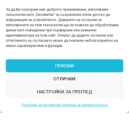
НОВИНИ
За да Ви осигурим най-доброто преживяване, използваме
технологии като „бисквитки“ за съхранение и/или достъп до
Aspire impact sprint – предприемаческият принт
информация за устройството. Даването на съгласие за
на варна
използването на тези технологии ще ни позволи да обработваме
данни като поведение при сърфиране или уникални
юни 11, 2026
идентификатори на този сайт. Отказът да дадете съгласие или
оттеглянето на съгласието може да повлияе неблагоприятно на
някои характеристики и функции.
ПРИЕМИ
ОТРИЧАМ
НАСТРОЙКИ ЗА ПРЕГЛЕД
Политика за бисквитки
Политика за поверителност
НОВИНИ