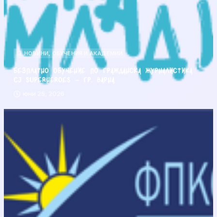
НОВИНИ
,
ОБУЧЕНИЯ И АКАДЕМИИ
Безплатно обучение по гражданска журналистика
CJ Superheroes – гр. Варна
юни 25, 2026