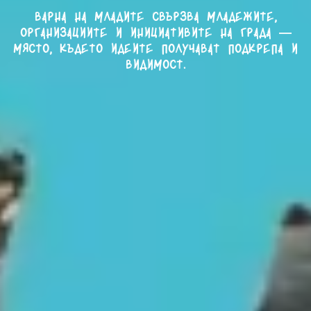
Варна на младите свързва младежите,
организациите и инициативите на града —
място, където идеите получават подкрепа и
видимост.