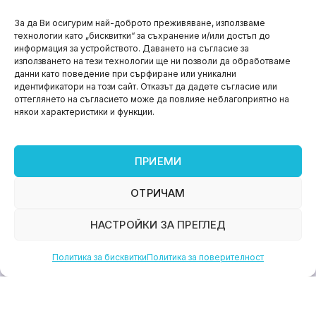
НОВИНИ
За да Ви осигурим най-доброто преживяване, използваме
технологии като „бисквитки“ за съхранение и/или достъп до
Aspire impact sprint – предприемаческият принт
информация за устройството. Даването на съгласие за
на варна
използването на тези технологии ще ни позволи да обработваме
данни като поведение при сърфиране или уникални
юни 11, 2026
идентификатори на този сайт. Отказът да дадете съгласие или
оттеглянето на съгласието може да повлияе неблагоприятно на
някои характеристики и функции.
ПРИЕМИ
ОТРИЧАМ
НАСТРОЙКИ ЗА ПРЕГЛЕД
Политика за бисквитки
Политика за поверителност
НОВИНИ