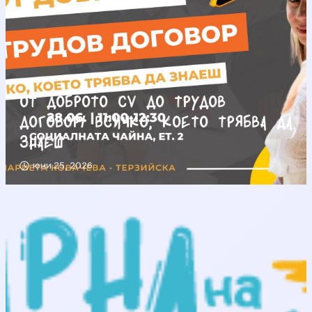
От доброто CV до трудов
договор/ Всичко, което трябва да
знаеш
юни 25, 2026