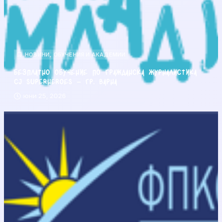
НОВИНИ
,
ОБУЧЕНИЯ И АКАДЕМИИ
Безплатно обучение по гражданска журналистика
CJ Superheroes – гр. Варна
юни 25, 2026