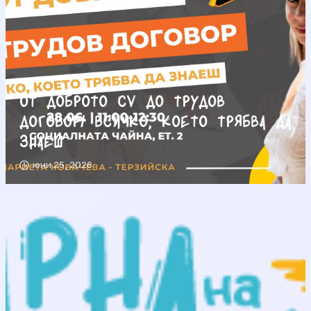
От доброто CV до трудов
договор/ Всичко, което трябва да
знаеш
юни 25, 2026