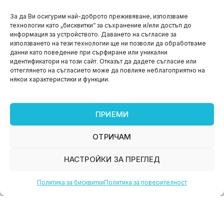
НОВИНИ
За да Ви осигурим най-доброто преживяване, използваме
технологии като „бисквитки“ за съхранение и/или достъп до
Aspire impact sprint – предприемаческият принт
информация за устройството. Даването на съгласие за
на варна
използването на тези технологии ще ни позволи да обработваме
данни като поведение при сърфиране или уникални
юни 11, 2026
идентификатори на този сайт. Отказът да дадете съгласие или
оттеглянето на съгласието може да повлияе неблагоприятно на
някои характеристики и функции.
ПРИЕМИ
ОТРИЧАМ
НАСТРОЙКИ ЗА ПРЕГЛЕД
Политика за бисквитки
Политика за поверителност
НОВИНИ