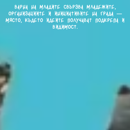
Варна на младите свързва младежите,
организациите и инициативите на града —
място, където идеите получават подкрепа и
видимост.