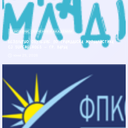
НОВИНИ
,
ОБУЧЕНИЯ И АКАДЕМИИ
Безплатно обучение по гражданска журналистика
CJ Superheroes – гр. Варна
юни 25, 2026