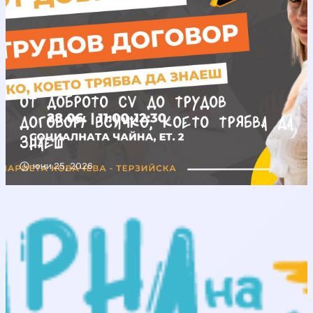
От доброто CV до трудов
договор/ Всичко, което трябва да
знаеш
юни 25, 2026