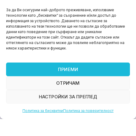
НОВИНИ
За да Ви осигурим най-доброто преживяване, използваме
технологии като „бисквитки“ за съхранение и/или достъп до
Aspire impact sprint – предприемаческият принт
информация за устройството. Даването на съгласие за
на варна
използването на тези технологии ще ни позволи да обработваме
данни като поведение при сърфиране или уникални
юни 11, 2026
идентификатори на този сайт. Отказът да дадете съгласие или
оттеглянето на съгласието може да повлияе неблагоприятно на
някои характеристики и функции.
ПРИЕМИ
ОТРИЧАМ
НАСТРОЙКИ ЗА ПРЕГЛЕД
Политика за бисквитки
Политика за поверителност
НОВИНИ