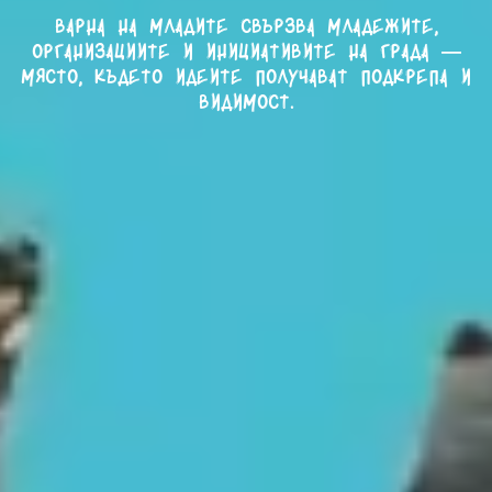
Варна на младите свързва младежите,
организациите и инициативите на града —
място, където идеите получават подкрепа и
видимост.