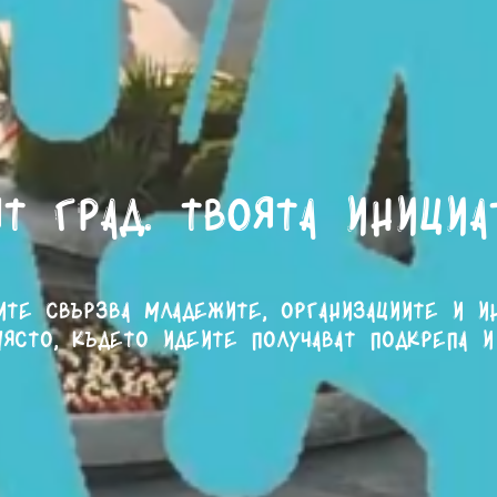
т град. Твоята инициа
ите свързва младежите, организациите и и
ясто, където идеите получават подкрепа и