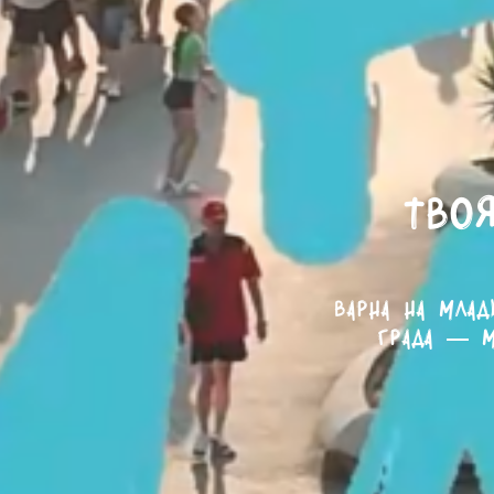
Твоя
Варна на млад
града — м