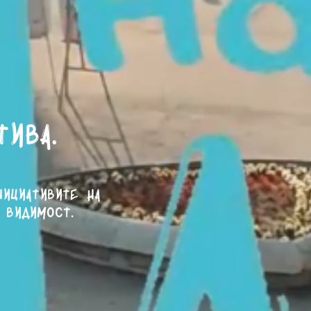
тива.
нициативите на
 видимост.