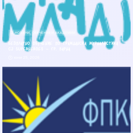
НОВИНИ
,
ОБУЧЕНИЯ И АКАДЕМИИ
Безплатно обучение по гражданска журналистика
CJ Superheroes – гр. Варна
юни 25, 2026