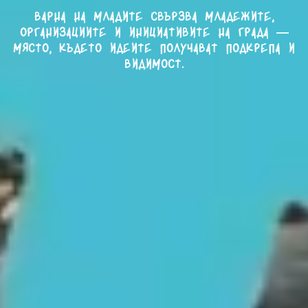
Варна на младите свързва младежите,
организациите и инициативите на града —
място, където идеите получават подкрепа и
видимост.