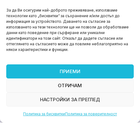
НОВИНИ
За да Ви осигурим най-доброто преживяване, използваме
технологии като „бисквитки“ за съхранение и/или достъп до
Aspire impact sprint – предприемаческият принт
информация за устройството. Даването на съгласие за
на варна
използването на тези технологии ще ни позволи да обработваме
данни като поведение при сърфиране или уникални
юни 11, 2026
идентификатори на този сайт. Отказът да дадете съгласие или
оттеглянето на съгласието може да повлияе неблагоприятно на
някои характеристики и функции.
ПРИЕМИ
ОТРИЧАМ
НАСТРОЙКИ ЗА ПРЕГЛЕД
Политика за бисквитки
Политика за поверителност
НОВИНИ