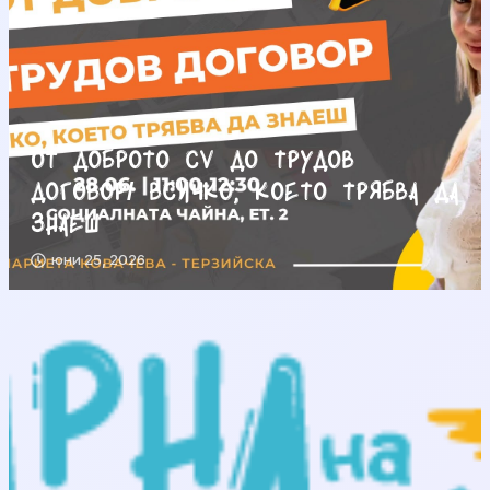
От доброто CV до трудов
договор/ Всичко, което трябва да
знаеш
юни 25, 2026