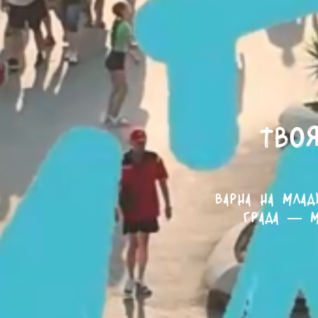
Твоя
Варна на млад
града — м