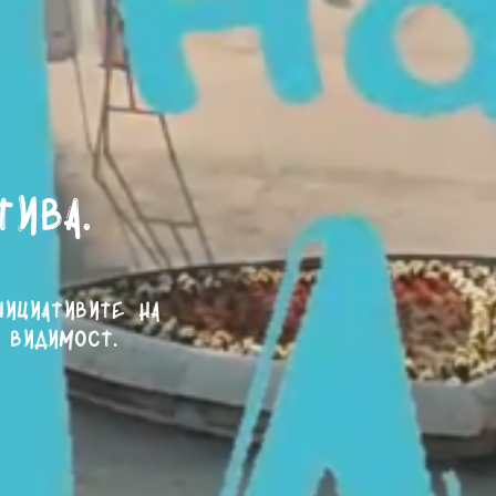
тива.
нициативите на
 видимост.