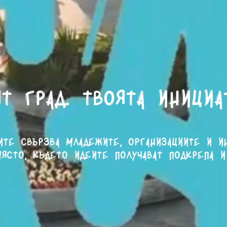
т град. Твоята инициа
ите свързва младежите, организациите и и
ясто, където идеите получават подкрепа и