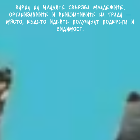
Варна на младите свързва младежите,
организациите и инициативите на града —
място, където идеите получават подкрепа и
видимост.