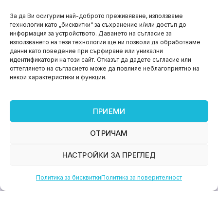
НОВИНИ
За да Ви осигурим най-доброто преживяване, използваме
технологии като „бисквитки“ за съхранение и/или достъп до
Aspire impact sprint – предприемаческият принт
информация за устройството. Даването на съгласие за
на варна
използването на тези технологии ще ни позволи да обработваме
данни като поведение при сърфиране или уникални
юни 11, 2026
идентификатори на този сайт. Отказът да дадете съгласие или
оттеглянето на съгласието може да повлияе неблагоприятно на
някои характеристики и функции.
ПРИЕМИ
ОТРИЧАМ
НАСТРОЙКИ ЗА ПРЕГЛЕД
Политика за бисквитки
Политика за поверителност
НОВИНИ