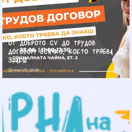
От доброто CV до трудов
договор/ Всичко, което трябва да
знаеш
юни 25, 2026