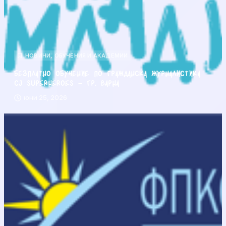
НОВИНИ
,
ОБУЧЕНИЯ И АКАДЕМИИ
Безплатно обучение по гражданска журналистика
CJ Superheroes – гр. Варна
юни 25, 2026