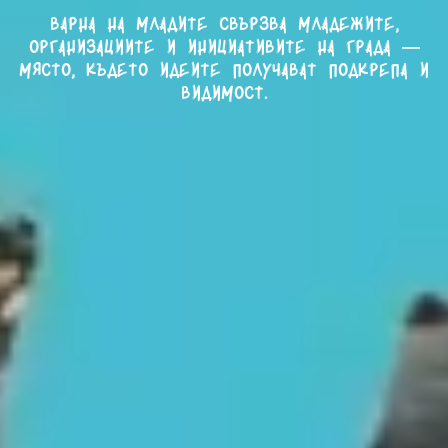
Варна на младите свързва младежите,
организациите и инициативите на града —
място, където идеите получават подкрепа и
видимост.