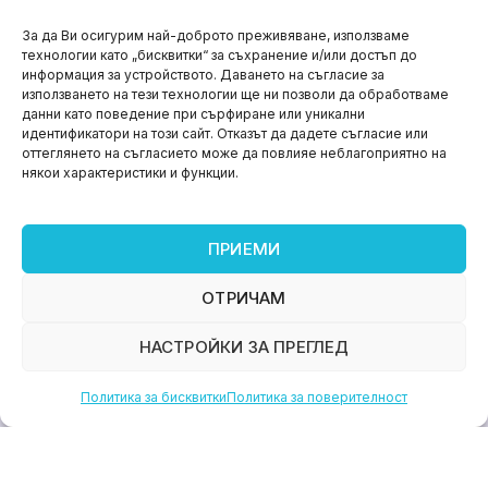
НОВИНИ
За да Ви осигурим най-доброто преживяване, използваме
технологии като „бисквитки“ за съхранение и/или достъп до
Aspire impact sprint – предприемаческият принт
информация за устройството. Даването на съгласие за
на варна
използването на тези технологии ще ни позволи да обработваме
данни като поведение при сърфиране или уникални
юни 11, 2026
идентификатори на този сайт. Отказът да дадете съгласие или
оттеглянето на съгласието може да повлияе неблагоприятно на
някои характеристики и функции.
ПРИЕМИ
ОТРИЧАМ
НАСТРОЙКИ ЗА ПРЕГЛЕД
Политика за бисквитки
Политика за поверителност
НОВИНИ