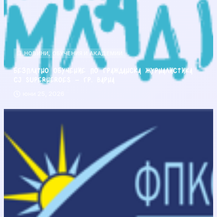
НОВИНИ
,
ОБУЧЕНИЯ И АКАДЕМИИ
Безплатно обучение по гражданска журналистика
CJ Superheroes – гр. Варна
юни 25, 2026