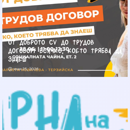
От доброто CV до трудов
договор/ Всичко, което трябва да
знаеш
юни 25, 2026