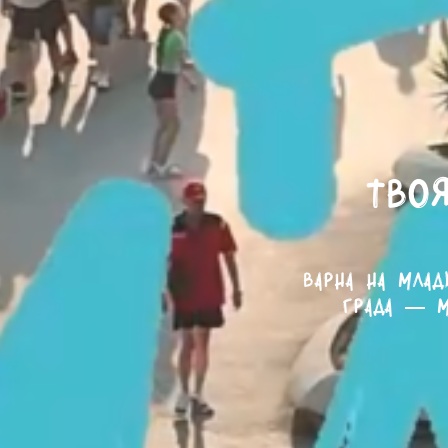
Твоя
Варна на млад
града — м