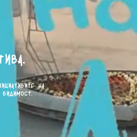
тива.
нициативите на
 видимост.