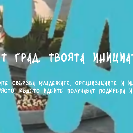
т град. Твоята инициа
ите свързва младежите, организациите и и
ясто, където идеите получават подкрепа и