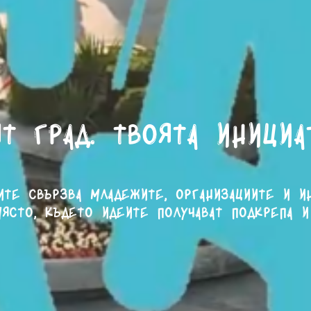
т град. Твоята инициа
ите свързва младежите, организациите и и
ясто, където идеите получават подкрепа и