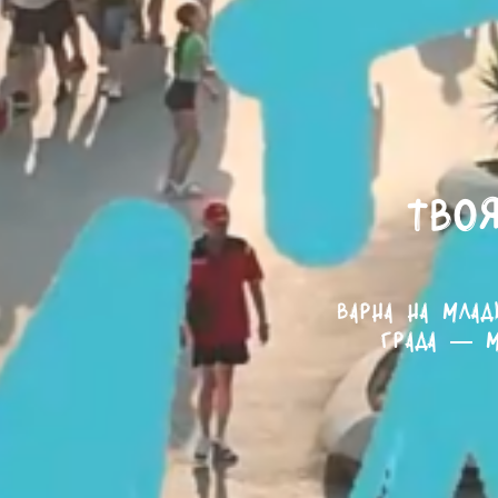
Твоя
Варна на млад
града — м