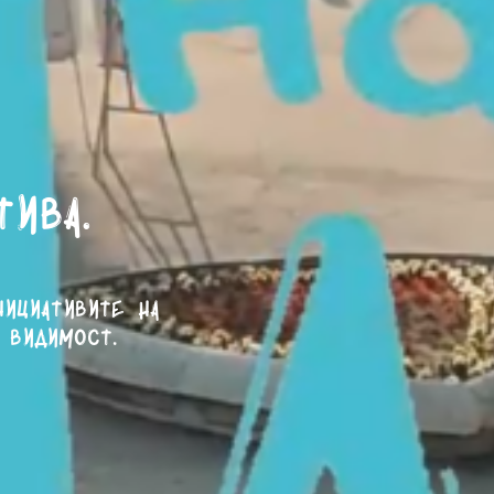
тива.
нициативите на
 видимост.