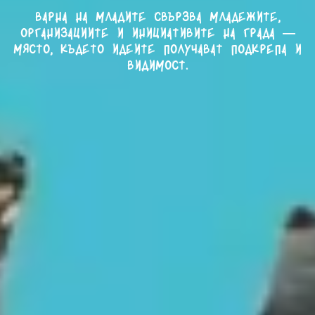
Варна на младите свързва младежите,
организациите и инициативите на града —
място, където идеите получават подкрепа и
видимост.