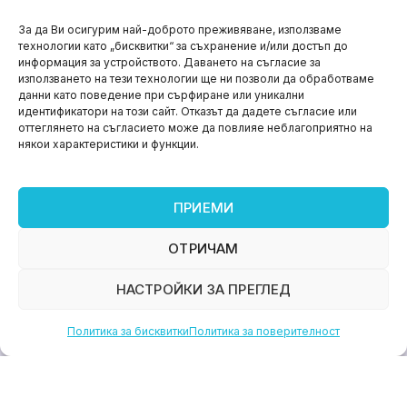
НОВИНИ
За да Ви осигурим най-доброто преживяване, използваме
технологии като „бисквитки“ за съхранение и/или достъп до
Aspire impact sprint – предприемаческият принт
информация за устройството. Даването на съгласие за
на варна
използването на тези технологии ще ни позволи да обработваме
данни като поведение при сърфиране или уникални
юни 11, 2026
идентификатори на този сайт. Отказът да дадете съгласие или
оттеглянето на съгласието може да повлияе неблагоприятно на
някои характеристики и функции.
ПРИЕМИ
ОТРИЧАМ
НАСТРОЙКИ ЗА ПРЕГЛЕД
Политика за бисквитки
Политика за поверителност
НОВИНИ