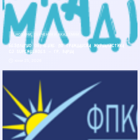
НОВИНИ
,
ОБУЧЕНИЯ И АКАДЕМИИ
Безплатно обучение по гражданска журналистика
CJ Superheroes – гр. Варна
юни 25, 2026