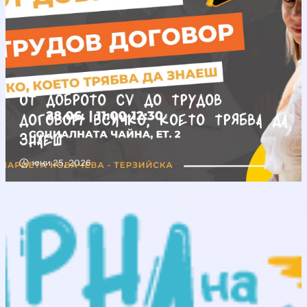
От доброто CV до трудов
договор/ Всичко, което трябва да
знаеш
юни 25, 2026