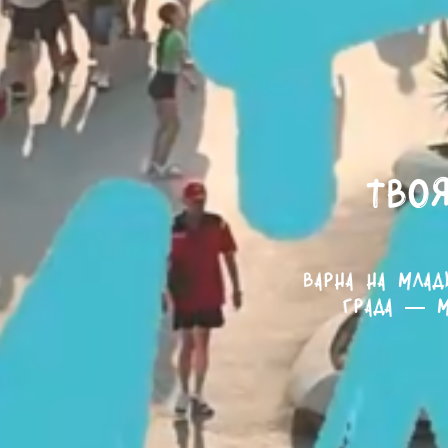
Твоя
Варна на млад
града — м