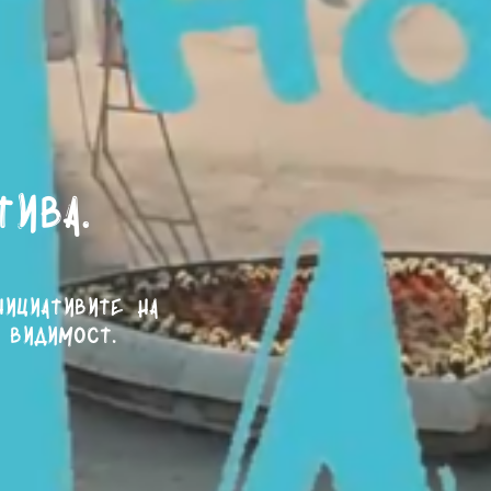
тива.
нициативите на
 видимост.