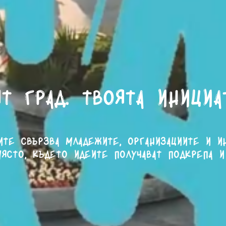
т град. Твоята инициа
ите свързва младежите, организациите и и
ясто, където идеите получават подкрепа и