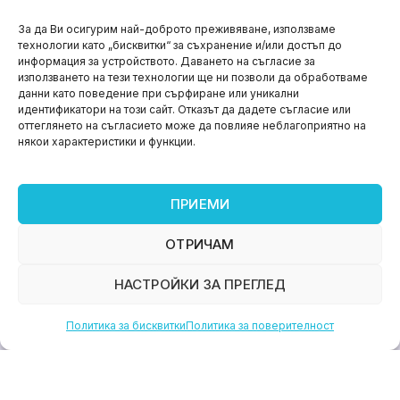
НОВИНИ
За да Ви осигурим най-доброто преживяване, използваме
технологии като „бисквитки“ за съхранение и/или достъп до
Aspire impact sprint – предприемаческият принт
информация за устройството. Даването на съгласие за
на варна
използването на тези технологии ще ни позволи да обработваме
данни като поведение при сърфиране или уникални
юни 11, 2026
идентификатори на този сайт. Отказът да дадете съгласие или
оттеглянето на съгласието може да повлияе неблагоприятно на
някои характеристики и функции.
ПРИЕМИ
ОТРИЧАМ
НАСТРОЙКИ ЗА ПРЕГЛЕД
Политика за бисквитки
Политика за поверителност
НОВИНИ