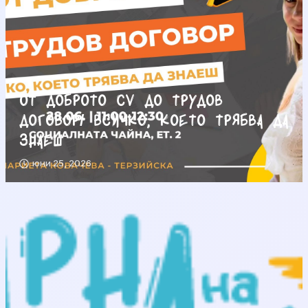
От доброто CV до трудов
договор/ Всичко, което трябва да
знаеш
юни 25, 2026