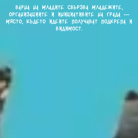
Варна на младите свързва младежите,
организациите и инициативите на града —
място, където идеите получават подкрепа и
видимост.