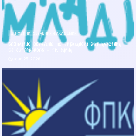
НОВИНИ
,
ОБУЧЕНИЯ И АКАДЕМИИ
Безплатно обучение по гражданска журналистика
CJ Superheroes – гр. Варна
юни 25, 2026