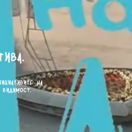
тива.
нициативите на
 видимост.