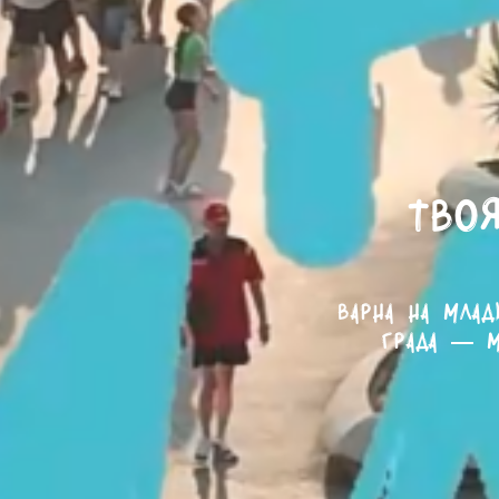
Твоя
Варна на млад
града — м