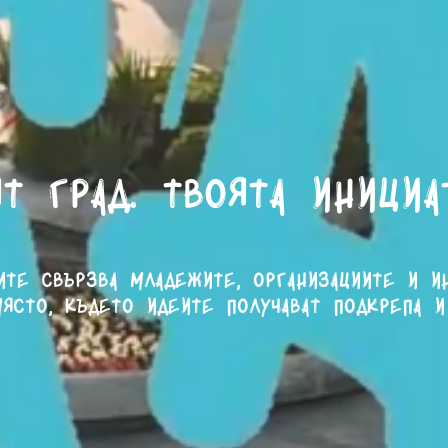
т град. Твоята инициа
ите свързва младежите, организациите и и
ясто, където идеите получават подкрепа и