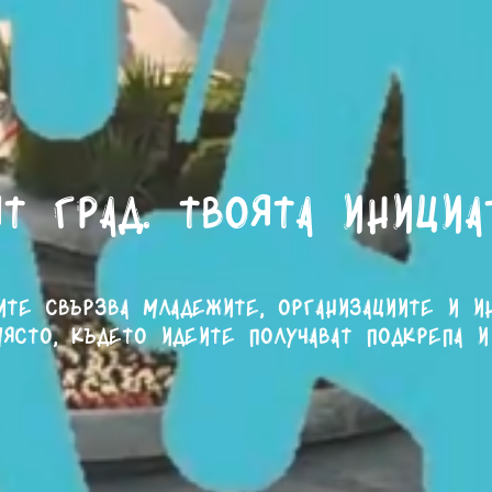
т град. Твоята инициа
ите свързва младежите, организациите и и
ясто, където идеите получават подкрепа и