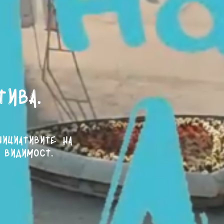
тива.
нициативите на
 видимост.