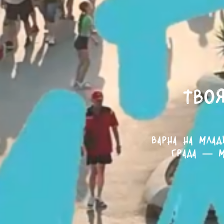
Твоя
Варна на млад
града — м